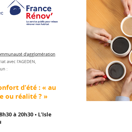
communauté d’agglomération
riat avec l’AGEDEN,
 un :
onfort d’été : « au
e ou réalité ? »
h30 à 20h30 • L’Isle
u