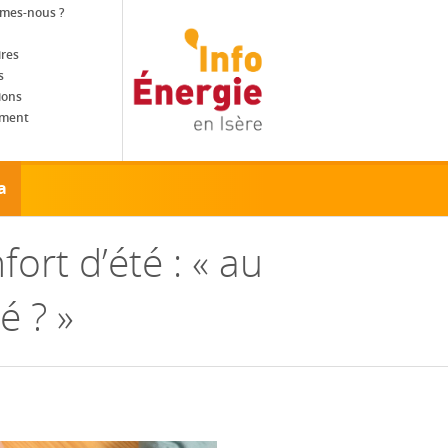
mes-nous ?
ires
s
ions
ement
ebook
a
ort d’été : « au
é ? »