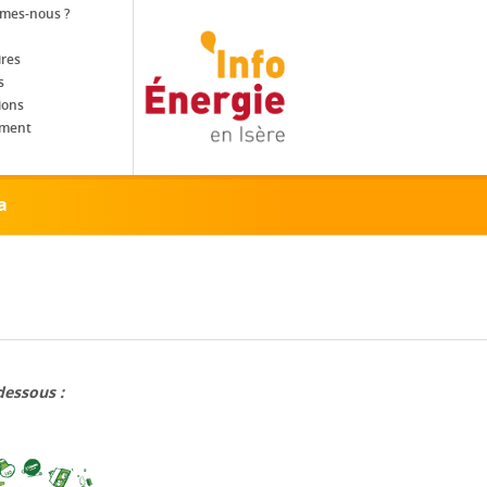
mes-nous ?
ires
s
ions
ement
ebook
a
dessous :